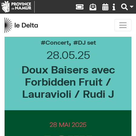
,
Concert
DJ set
28.05.25
Doux Baisers avec
Forbidden Fruit /
Lauravioli / Rudi J