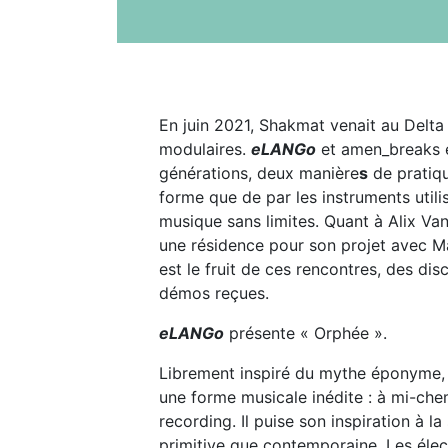
En juin 2021, Shakmat venait au Delta 
modulaires.
eLANGo
et amen_breaks ét
générations, deux manière
s
de pratiqu
forme que de par les instruments utili
musique sans limites. Quant à Alix Van R
une résidence pour son projet avec M
est le fruit de ces rencontres, des dis
démos reçues.
eLANGo
présente « Orphée ».
Librement inspiré du mythe éponyme, le
une forme musicale inédite : à mi-chem
recording. Il puise son inspiration à l
primitive que contemporaine. Les élect