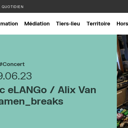
E QUOTIDIEN
mation
Médiation
Tiers-lieu
Territoire
Hor
Concert
9.06.23
c eLANGo / Alix Van
/ amen_breaks