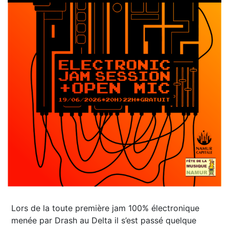
Lors de la toute première jam 100% électronique
menée par Drash au Delta il s’est passé quelque