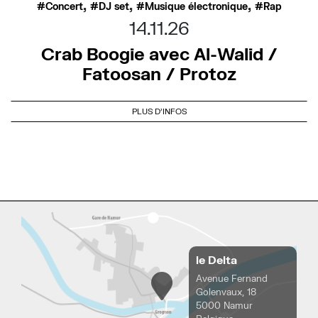
,
,
,
Concert
DJ set
Musique électronique
Rap
14.11.26
Crab Boogie avec Al-Walid /
Fatoosan / Protoz
PLUS D'INFOS
le Delta
Avenue Fernand
Golenvaux, 18
5000 Namur