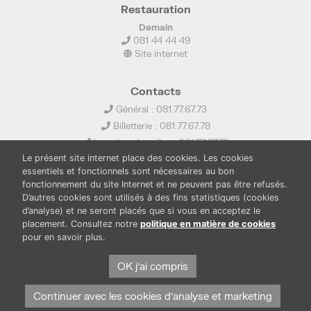
Restauration
Demain
081 44 44 49
Site internet
Contacts
Général : 081.77.67.73
Billetterie : 081.77.67.78
Location de salles : 081.77.67.79
Le présent site internet place des cookies. Les cookies
info@ledelta.be
essentiels et fonctionnels sont nécessaires au bon
fonctionnement du site Internet et ne peuvent pas être refusés.
D’autres cookies sont utilisés à des fins statistiques (cookies
d’analyse) et ne seront placés que si vous en acceptez le
placement. Consultez notre
politique en matière de cookies
pour en savoir plus.
PUBLICATIONS
LOCATION DE SALLES
PRESSE
BOUTIQUE
FONDS THIRIONET
OK j'ai compris
Continuer avec les cookies d'analyse et marketing