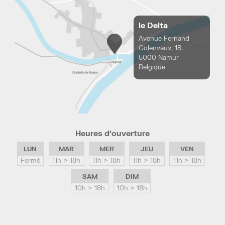
le Delta
Avenue Fernand
Golenvaux, 18
5000 Namur
Belgique
Heures d’ouverture
LUN
MAR
MER
JEU
VEN
Fermé
11h > 18h
11h > 18h
11h > 18h
11h > 18h
SAM
DIM
10h > 18h
10h > 18h