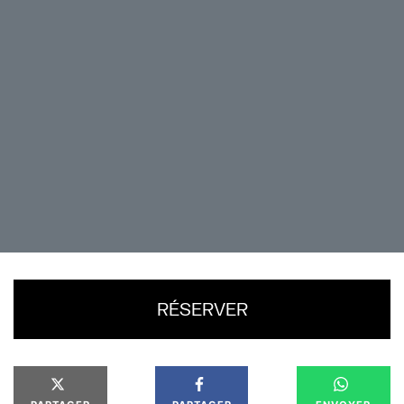
heel wat legendarische parties in het Fort de
Cognelée en acid-, techno- en electrosets in o.a.
Profondeville, Andoy en Belvedere, is FRSH
momenteel resident in Rockerill en de Funky Friday
parties in La Cuve à Bières samen met zijn
compagnon Lano. En net als onze Gentse gast
Spacid is hij een wandelende encyclopedie van
elektronische muziek. Hij begrijpt als geen ander de
relatie met rap/hiphop want hij zette zelf zijn eerste
stappen in de muziek als rapliefhebber.
RÉSERVER