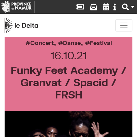
,
,
Concert
Danse
Festival
16.10.21
Funky Feet Academy /
Granvat / Spacid /
FRSH