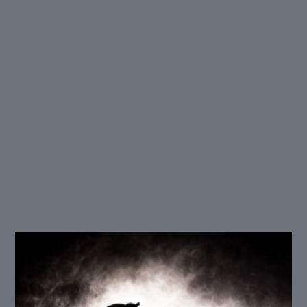
Spacid
(Gent)
Passé plusieurs fois par la Tomorrowland et la I Love
Techno, résident aux soirées Kozzmozz, Spacid c’est
plus de 30 ans de DJing et une collection de disques
forcément énorme ! Grand spécialiste de la musique
électronique allant de Front 242 à Drexciya en
passant par Marcel Dettman, le gantois est plutôt
éclectique. Spacid viendra reconnecter le hip-hop à
ses racines électroniques avec un set de 2h
mélangeant l’électro 80’s à la Newcleus et la ghetto
tech/booty de DJ Funk et autres DJ Nasty !