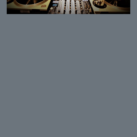
Funky Feet Academy / Granvat /
Spacid / FRSH
In het kader van de Vlaamse veertiendaagse
CULTUuRe
Een avond in het teken van de verbinding.
Verbinding tussen muziekstijlen waarvan we ten
onrechte denken dat ze weinig met elkaar gemeen
hebben. En verbinding tussen Wallonië en
Vlaanderen, die minder ver van elkaar staan dan we
soms denken. Vooral wanneer muziek en dans als
koppelaarster optreden…
Funky Feet Academy, Cie Airblow
en Happy Brothers
(Namen en
Brussel)