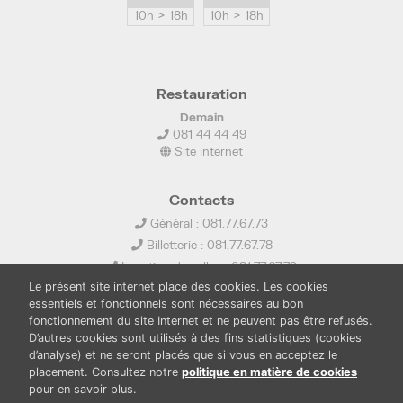
10h > 18h
10h > 18h
Restauration
Demain
081 44 44 49
Site internet
Contacts
Général : 081.77.67.73
Billetterie : 081.77.67.78
Location de salles : 081.77.67.79
Le présent site internet place des cookies. Les cookies
info@ledelta.be
essentiels et fonctionnels sont nécessaires au bon
fonctionnement du site Internet et ne peuvent pas être refusés.
D’autres cookies sont utilisés à des fins statistiques (cookies
d’analyse) et ne seront placés que si vous en acceptez le
placement. Consultez notre
politique en matière de cookies
pour en savoir plus.