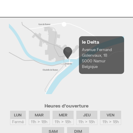
le Delta
Avenue Fernand
Golenvaux, 18
5000 Namur
Belgique
Heures d’ouverture
LUN
MAR
MER
JEU
VEN
Fermé
11h > 18h
11h > 18h
11h > 18h
11h > 18h
SAM
DIM