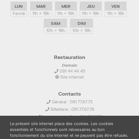
LUN
MAR
MER
JEU
VEN
Fermé
11h > 18h
11h > 18h
11h > 18h
11h > 18h
SAM
DIM
10h > 18h
10h > 18h
Restauration
Demain
081 44 44 49
Site internet
Contacts
Général : 081.77.67.73
Billetterie : 081.77.67.78
Location de salles : 081.77.67.79
Le présent site internet place des cookies. Les cookies
info@ledelta.be
essentiels et fonctionnels sont nécessaires au bon
fonctionnement du site Internet et ne peuvent pas être refusés.