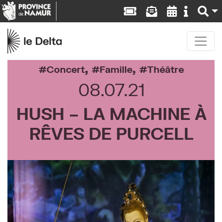
,
,
Concert
Famille
Théâtre
08.07.21
HUSH – LA MACHINE À
RÊVES DE PURCELL