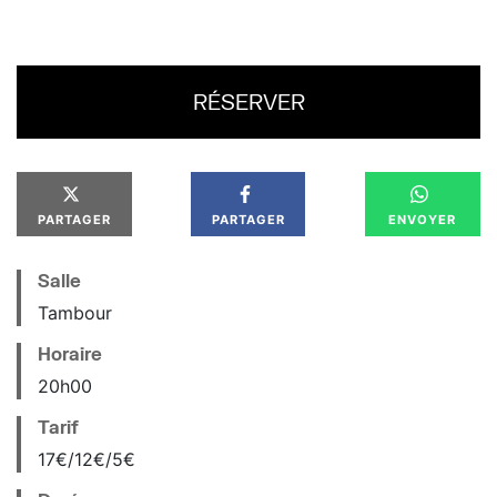
RÉSERVER
PARTAGER
PARTAGER
ENVOYER
Salle
Tambour
Horaire
20
h
00
Tarif
17€/12€/5€