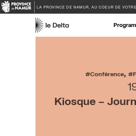
LA PROVINCE DE
NAMUR
, AU COEUR DE VOTR
Program
,
Conférence
F
1
Kiosque – Journa