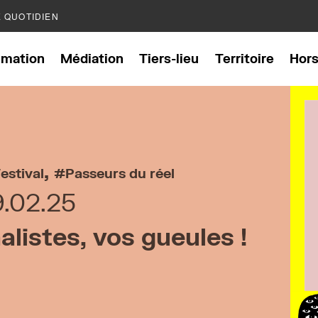
E QUOTIDIEN
mation
Médiation
Tiers-lieu
Territoire
Hor
,
estival
Passeurs du réel
9.02.25
listes, vos gueules !