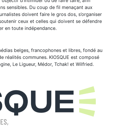
 objectif d’intimider ou de faire taire, afin
ons sensibles. Du coup de fil menaçant aux
urnalistes doivent faire le gros dos, s’organiser
 soutenir ceux et celles qui doivent se défendre
ier en toute indépendance.
e médias belges, francophones et libres, fondé au
 de réalités communes. KIOSQUE est composé
magine, Le Ligueur, Médor, Tchak! et Wilfried.