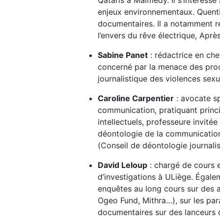
Qataris à Malmédy. Il s’intéresse 
enjeux environnementaux. Quentin
documentaires. Il a notamment ré
l’envers du rêve électrique, Aprè
Sabine Panet
: rédactrice en che
concerné par la menace des proc
journalistique des violences sex
Caroline Carpentier
: avocate sp
communication, pratiquant princi
intellectuels, professeure invitée
déontologie de la communication
(Conseil de déontologie journali
David Leloup
: chargé de cours e
d’investigations à ULiège. Égalem
enquêtes au long cours sur des af
Ogeo Fund, Mithra…), sur les para
documentaires sur des lanceurs