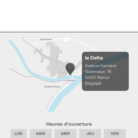
le Delta
Avenue Fernand
Golenvaux, 18
5000 Namur
Belgique
Heures d’ouverture
LUN
MAR
MER
JEU
VEN