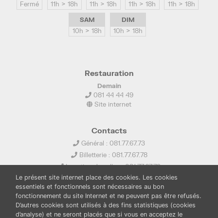
Fermé
11h > 18h
11h > 18h
11h > 18h
11h > 18h
SAM
DIM
10h > 18h
10h > 18h
Restauration
Demain
081 44 44 49
Site internet
Contacts
Général : 081.77.67.73
Billetterie : 081.77.67.78
Location de salles : 081.77.67.79
Le présent site internet place des cookies. Les cookies
info@ledelta.be
essentiels et fonctionnels sont nécessaires au bon
fonctionnement du site Internet et ne peuvent pas être refusés.
D’autres cookies sont utilisés à des fins statistiques (cookies
d’analyse) et ne seront placés que si vous en acceptez le