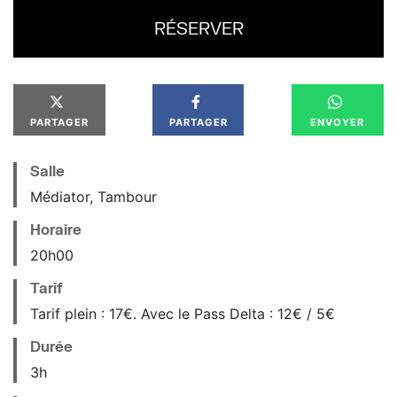
RÉSERVER
PARTAGER
PARTAGER
ENVOYER
Salle
Médiator, Tambour
Horaire
20
h
00
Tarif
Tarif plein : 17€. Avec le Pass Delta : 12€ / 5€
Durée
3h