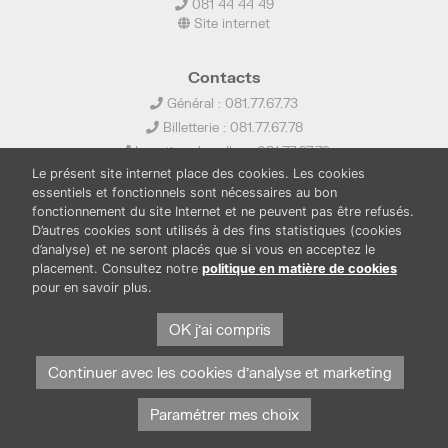
081 44 44 49
Site internet
Contacts
Général : 081.77.67.73
Billetterie : 081.77.67.78
Location de salles : 081.77.67.79
Le présent site internet place des cookies. Les cookies
info@ledelta.be
essentiels et fonctionnels sont nécessaires au bon
fonctionnement du site Internet et ne peuvent pas être refusés.
D’autres cookies sont utilisés à des fins statistiques (cookies
d’analyse) et ne seront placés que si vous en acceptez le
placement. Consultez notre
politique en matière de cookies
pour en savoir plus.
PUBLICATIONS
LOCATION DE SALLES
PRESSE
BOUTIQUE
FONDS THIRIONET
OK j'ai compris
Continuer avec les cookies d'analyse et marketing
Paramétrer mes choix
Protection des données et cookies
Mentions légales
© Province de Namur. Tous droits réservés.