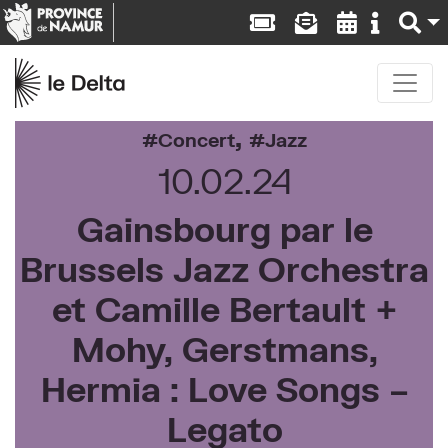
,
Concert
Jazz
10.02.24
Gainsbourg par le
Brussels Jazz Orchestra
et Camille Bertault +
Mohy, Gerstmans,
Hermia : Love Songs –
Legato