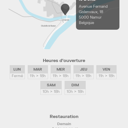
Avenue Fernand
Golenvaux, 18
5000 Namur
Belgique
Heures d’ouverture
LUN
MAR
MER
JEU
VEN
Fermé
11h > 18h
11h > 18h
11h > 18h
11h > 18h
SAM
DIM
10h > 18h
10h > 18h
Restauration
Demain