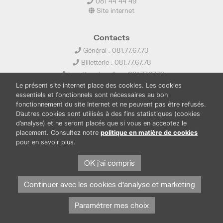
081 44 44 49
Site internet
Contacts
Général : 081.77.67.73
Billetterie : 081.77.67.78
Location de salles : 081.77.67.79
Le présent site internet place des cookies. Les cookies
info@ledelta.be
essentiels et fonctionnels sont nécessaires au bon
fonctionnement du site Internet et ne peuvent pas être refusés.
D’autres cookies sont utilisés à des fins statistiques (cookies
d’analyse) et ne seront placés que si vous en acceptez le
placement. Consultez notre
politique en matière de cookies
pour en savoir plus.
PUBLICATIONS
LOCATION DE SALLES
PRESSE
BOUTIQUE
FONDS THIRIONET
OK j'ai compris
Continuer avec les cookies d'analyse et marketing
Paramétrer mes choix
Protection des données et cookies
Mentions légales
© Province de Namur. Tous droits réservés.