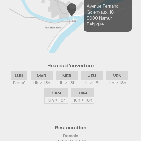
Avenue Fernand
Golenvaux, 18
5000 Namur
Belgique
Heures d’ouverture
LUN
MAR
MER
JEU
VEN
Fermé
11h > 18h
11h > 18h
11h > 18h
11h > 18h
SAM
DIM
10h > 18h
10h > 18h
Restauration
Demain