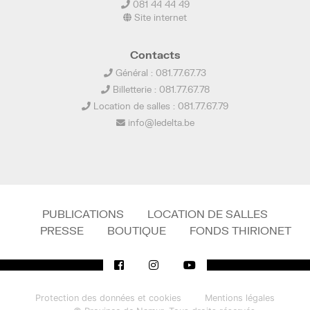
081 44 44 49
Site internet
Contacts
Général : 081.77.67.73
Billetterie : 081.77.67.78
Location de salles : 081.77.67.79
info@ledelta.be
PUBLICATIONS
LOCATION DE SALLES
PRESSE
BOUTIQUE
FONDS THIRIONET
Protection des données et cookies
Mentions légales