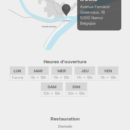
Avenue Fernand
Golenvaux, 18
5000 Namur
Belgique
Heures d’ouverture
LUN
MAR
MER
JEU
VEN
Fermé
11h > 18h
11h > 18h
11h > 18h
11h > 18h
SAM
DIM
10h > 18h
10h > 18h
Restauration
Demain