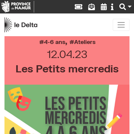
,
4-6 ans
Ateliers
12.04.23
Les Petits mercredis