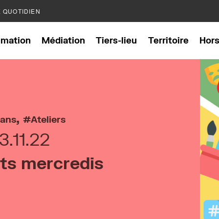
E QUOTIDIEN
mation
Médiation
Tiers-lieu
Territoire
Hor
,
 ans
Ateliers
3.11.22
its mercredis