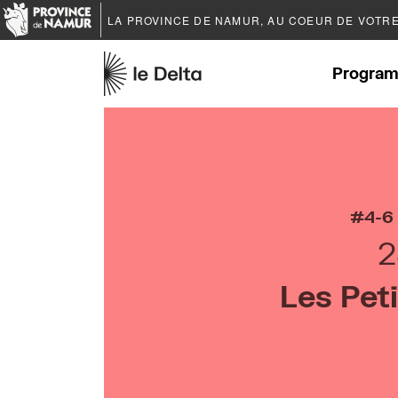
LA PROVINCE DE
NAMUR
, AU COEUR DE VOTR
Program
4-6
2
Les Pet