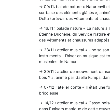
→ 09/11: balade nature « Naturenvil et l
sur base des éléments glânés », animée
Delta (prévoir des vêtements et chaus
→ 16/11 : balade nature « La nature à l
Étienne Duchêne, du Service Nature et
des vêtements et chaussures adaptés 
→ 23/11 : atelier musical « Une saiso
instruments… l’hiver en musique est to
musicales de Namur
→ 30/11 : atelier de mouvement dans
bois ? », animé par Gaëlle Kumps, da
→ 07/12 : atelier conte « Il était une 
bricoleuse
→ 14/12 : atelier musical « Casse-nois
dans l’univers magique de cette œuvr