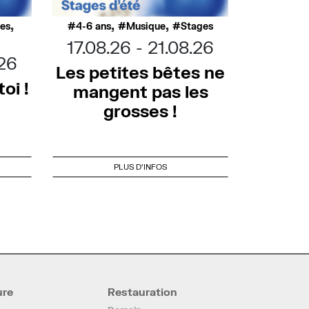
,
,
,
ues
4-6 ans
Musique
Stages
17.08.26
21.08.26
.26
Les petites bêtes ne
oi !
mangent pas les
grosses !
PLUS D'INFOS
ure
Restauration