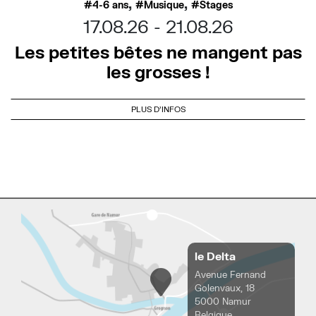
,
,
4-6 ans
Musique
Stages
17.08.26
21.08.26
Les petites bêtes ne mangent pas
les grosses !
PLUS D'INFOS
le Delta
Avenue Fernand
Golenvaux, 18
5000 Namur
Belgique