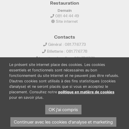
Restauration
Demain
081 44 44 49
Site internet
Contacts
Général : 081.77.67.73
Billetterie : 081.77.67.78
Location de salles : 081.77.67.79
Le présent site internet place des cookies. Les cookies
info@ledelta.be
essentiels et fonctionnels sont nécessaires au bon
fonctionnement du site Internet et ne peuvent pas être refusés.
D’autres cookies sont utilisés à des fins statistiques (cookies
d’analyse) et ne seront placés que si vous en acceptez le
placement. Consultez notre
politique en matière de cookies
pour en savoir plus.
PUBLICATIONS
LOCATION DE SALLES
OK j'ai compris
PRESSE
BOUTIQUE
FONDS THIRIONET
Continuer avec les cookies d'analyse et marketing