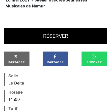
26 mai 2021 →
Atelier avec les Jeunesses
Musicales de Namur
RÉSERVER
PARTAGER
PARTAGER
ENVOYER
Salle
Le Delta
Horaire
14
h
00
Tarif