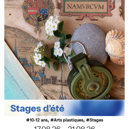
,
,
10-12 ans
Arts plastiques
Stages
17.08.26
21.08.26