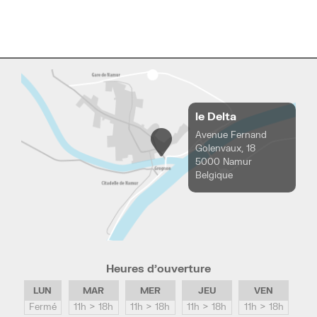
le Delta
Avenue Fernand
Golenvaux, 18
5000 Namur
Belgique
Heures d’ouverture
LUN
MAR
MER
JEU
VEN
Fermé
11h > 18h
11h > 18h
11h > 18h
11h > 18h