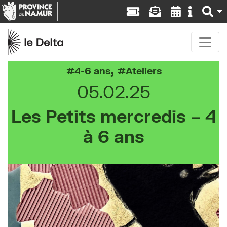
,
4-6 ans
Ateliers
05.02.25
Les Petits mercredis – 4
à 6 ans