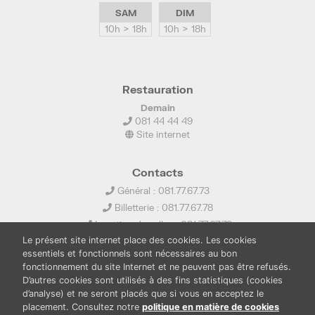
SAM
DIM
10h > 18h
10h > 18h
Restauration
Demain
081 44 44 49
Site internet
Contacts
Général : 081.77.67.73
Billetterie : 081.77.67.78
Location de salles : 081.77.67.79
Le présent site internet place des cookies. Les cookies
info@ledelta.be
essentiels et fonctionnels sont nécessaires au bon
fonctionnement du site Internet et ne peuvent pas être refusés.
D’autres cookies sont utilisés à des fins statistiques (cookies
d’analyse) et ne seront placés que si vous en acceptez le
placement. Consultez notre
politique en matière de cookies