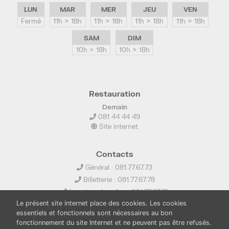
LUN
MAR
MER
JEU
VEN
Fermé
11h > 18h
11h > 18h
11h > 18h
11h > 18h
SAM
DIM
10h > 18h
10h > 18h
Restauration
Demain
081 44 44 49
Site internet
Contacts
Général : 081.77.67.73
Billetterie : 081.77.67.78
Location de salles : 081.77.67.79
Le présent site internet place des cookies. Les cookies
info@ledelta.be
essentiels et fonctionnels sont nécessaires au bon
fonctionnement du site Internet et ne peuvent pas être refusés.