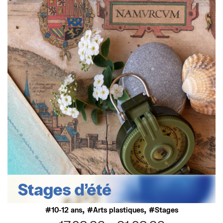
,
,
10-12 ans
Arts plastiques
Stages