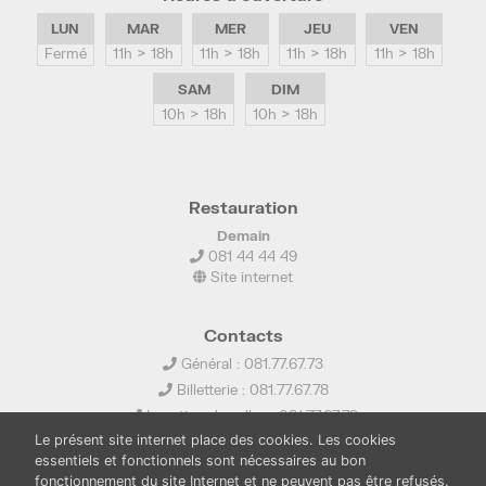
LUN
MAR
MER
JEU
VEN
Fermé
11h > 18h
11h > 18h
11h > 18h
11h > 18h
SAM
DIM
10h > 18h
10h > 18h
Restauration
Demain
081 44 44 49
Site internet
Contacts
Général : 081.77.67.73
Billetterie : 081.77.67.78
Location de salles : 081.77.67.79
Le présent site internet place des cookies. Les cookies
info@ledelta.be
essentiels et fonctionnels sont nécessaires au bon
fonctionnement du site Internet et ne peuvent pas être refusés.