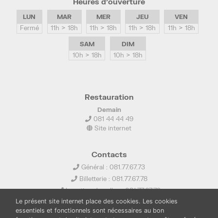
Heures d’ouverture
LUN
MAR
MER
JEU
VEN
Fermé
11h > 18h
11h > 18h
11h > 18h
11h > 18h
SAM
DIM
10h > 18h
10h > 18h
Restauration
Demain
081 44 44 49
Site internet
Contacts
Général : 081.77.67.73
Billetterie : 081.77.67.78
Location de salles : 081.77.67.79
Le présent site internet place des cookies. Les cookies
info@ledelta.be
essentiels et fonctionnels sont nécessaires au bon