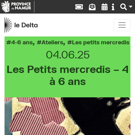
,
,
4-6 ans
Ateliers
Les petits mercredis
04.06.25
Les Petits mercredis – 4
à 6 ans