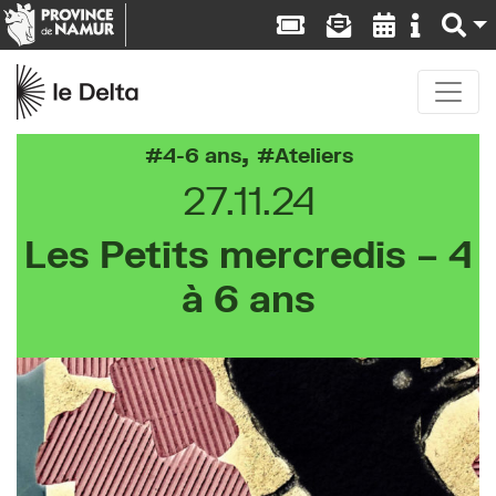
,
4-6 ans
Ateliers
27.11.24
Les Petits mercredis – 4
à 6 ans