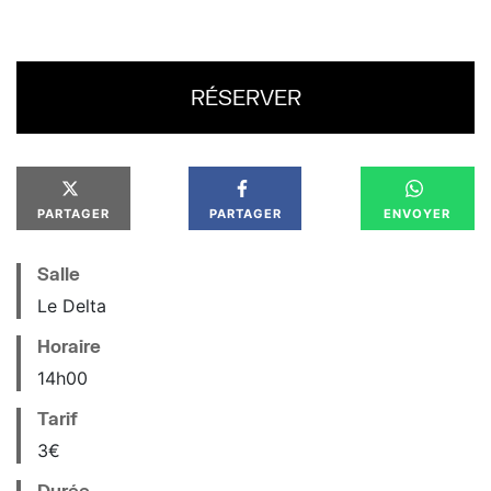
RÉSERVER
PARTAGER
PARTAGER
ENVOYER
Salle
Le Delta
Horaire
14
h
00
Tarif
3€
Durée