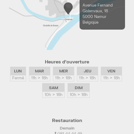
Avenue Fernand
Golenvaux, 18
5000 Namur
Belgique
Heures d’ouverture
LUN
MAR
MER
JEU
VEN
Fermé
11h > 18h
11h > 18h
11h > 18h
11h > 18h
SAM
DIM
10h > 18h
10h > 18h
Restauration
Demain
081 44 44 49