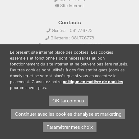
Site internet
Contacts
Général : 081.77.67.73
Billetterie : 081.77.67.78
Location de salles : 081.77.67.79
Le présent site internet place des cookies. Les cookies
info@ledelta.be
essentiels et fonctionnels sont nécessaires au bon
fonctionnement du site Internet et ne peuvent pas être refusés.
D’autres cookies sont utilisés à des fins statistiques (cookies
d’analyse) et ne seront placés que si vous en acceptez le
placement. Consultez notre
politique en matière de cookies
pour en savoir plus.
PUBLICATIONS
LOCATION DE SALLES
OK j'ai compris
PRESSE
BOUTIQUE
FONDS THIRIONET
Continuer avec les cookies d'analyse et marketing
Paramétrer mes choix
Protection des données et cookies
Mentions légales
© Province de Namur. Tous droits réservés.