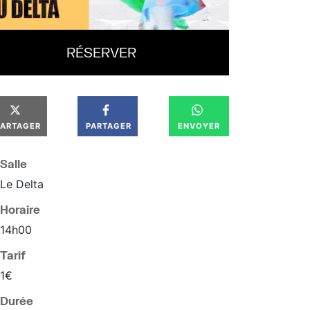
RÉSERVER
PARTAGER
PARTAGER
ENVOYER
Salle
Le Delta
Horaire
14
h
00
Tarif
1€
Durée