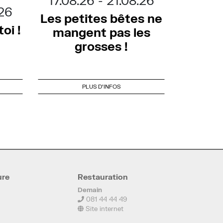
17.08.26
21.08.26
.26
Les petites bêtes ne
oi !
mangent pas les
grosses !
PLUS D'INFOS
ure
Restauration
Demain
081 44 44 49
Site internet