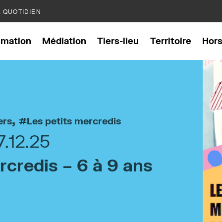
E QUOTIDIEN
mation
Médiation
Tiers-lieu
Territoire
Hor
,
ers
Les petits mercredis
7.12.25
rcredis – 6 à 9 ans