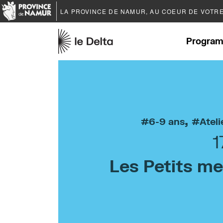
LA PROVINCE DE
NAMUR
, AU COEUR DE VOTR
Program
,
6-9 ans
Ateli
1
Les Petits me