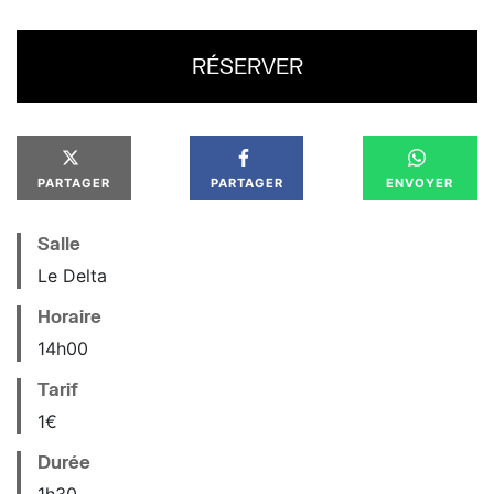
RÉSERVER
PARTAGER
PARTAGER
ENVOYER
Salle
Le Delta
Horaire
14
h
00
Tarif
1€
Durée
1h30