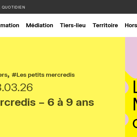
E QUOTIDIEN
mation
Médiation
Tiers-lieu
Territoire
Hor
,
ers
Les petits mercredis
8.03.26
rcredis – 6 à 9 ans