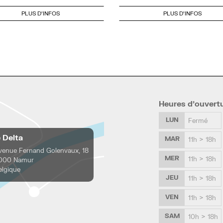
PLUS D'INFOS
PLUS D'INFOS
Heures d’ouvert
LUN
Fermé
e Delta
MAR
11h > 18h
venue Fernand Golenvaux, 18
MER
11h > 18h
000 Namur
elgique
JEU
11h > 18h
VEN
11h > 18h
SAM
10h > 18h