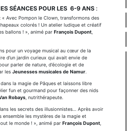
S SÉANCES POUR LES 6-9 ANS
:
s : « Avec Pompon le Clown, transformons des
apeaux colorés ! Un atelier ludique et créatif
es ballons ! », animé par
François Dupont
,
ns pour un voyage musical au cœur de la
ire d’un jardin curieux qui avait envie de
our parler de nature, d’écologie et de
ar les
Jeunesses musicales de Namur
.
 dans la magie de Pâques et laissons libre
telier fun et gourmand pour façonner des nids
 Van Robays
, nutrithérapeute.
ans les secrets des illusionnistes… Après avoir
s ensemble les mystères de la magie et
tout le monde ! », animé par
François Dupont
,