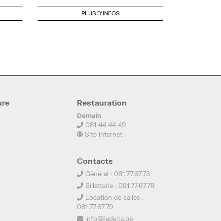
PLUS D'INFOS
ure
Restauration
Demain
081 44 44 49
Site internet
Contacts
Général : 081.77.67.73
Billetterie : 081.77.67.78
Location de salles :
081.77.67.79
info@ledelta.be