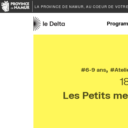
LA PROVINCE DE
NAMUR
, AU COEUR DE VOTR
Program
,
6-9 ans
Ateli
1
Les Petits me