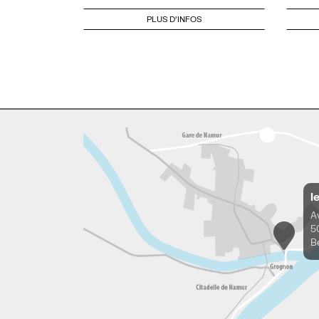
PLUS D'INFOS
l
A
5
B