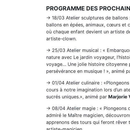
PROGRAMME DES PROCHAINE
→ 18/03 Atelier sculptures de ballon
ballons en épées, animaux, cœurs et ch
où chaque enfant devient un artiste d
artiste-clown.
→ 25/03 Atelier musical : « Embarquo
nature avec Le jardin voyageur, l’histo
voyage… Une jolie histoire citoyenne p
persévérance en musique ! », animé p
→ 01/04 Atelier culinaire : «Plongeons
cours à notre imagination lors d’un a
sucrés uniques.», animé par
Marjorie
→ 08/04 Atelier magie : « Plongeons d
admiré le Maître magicien, découvron
apprenons des tours qui feront rêver 
artiste-magicien.