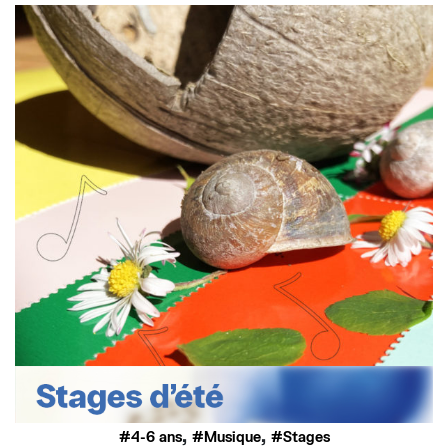
,
,
4-6 ans
Musique
Stages