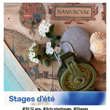
,
,
10-12 ans
Arts plastiques
Stages