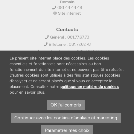
Demain
081 44 44 49
Site internet
Contacts
Général : 081.77.67.73
Billetterie : 081.77.67.78
Location de salles : 081.77.67.79
Le présent site internet place des cookies. Les cookies
info@ledelta.be
essentiels et fonctionnels sont nécessaires au bon
fonctionnement du site Internet et ne peuvent pas être refusés.
D’autres cookies sont utilisés à des fins statistiques (cookies
d’analyse) et ne seront placés que si vous en acceptez le
placement. Consultez notre
politique en matière de cookies
pour en savoir plus.
PUBLICATIONS
LOCATION DE SALLES
PRESSE
BOUTIQUE
FONDS THIRIONET
OK j'ai compris
Continuer avec les cookies d'analyse et marketing
Paramétrer mes choix