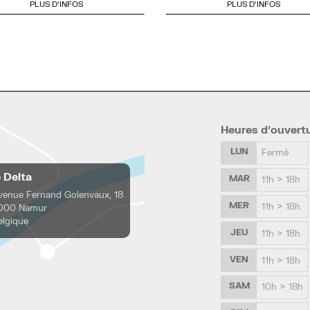
PLUS D'INFOS
PLUS D'INFOS
Heures d’ouvert
LUN
Fermé
e Delta
MAR
11h > 18h
venue Fernand Golenvaux, 18
MER
11h > 18h
000 Namur
elgique
JEU
11h > 18h
VEN
11h > 18h
SAM
10h > 18h