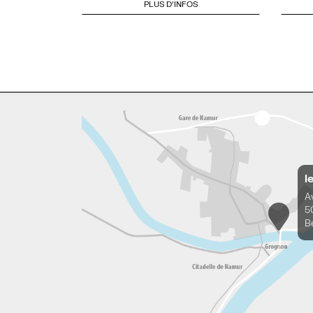
PLUS D'INFOS
l
A
5
B