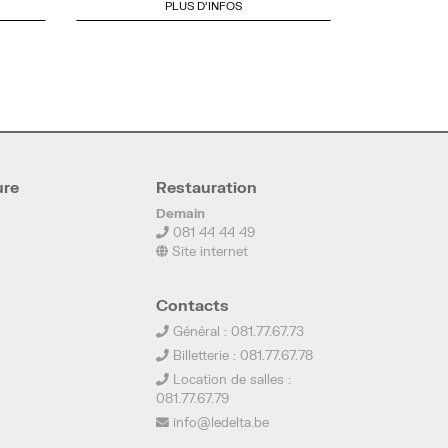
PLUS D'INFOS
ure
Restauration
Demain
081 44 44 49
Site internet
Contacts
Général : 081.77.67.73
Billetterie : 081.77.67.78
Location de salles :
081.77.67.79
info@ledelta.be