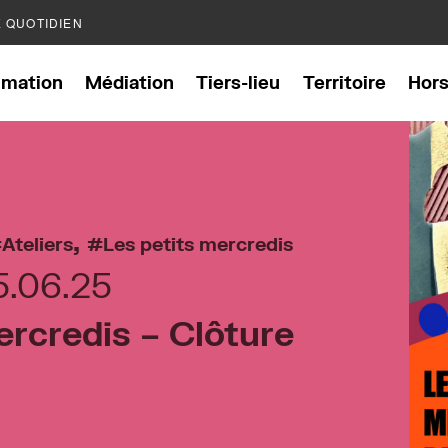
E QUOTIDIEN
mation
Médiation
Tiers-lieu
Territoire
Hor
,
Ateliers
Les petits mercredis
5.06.25
ercredis – Clôture