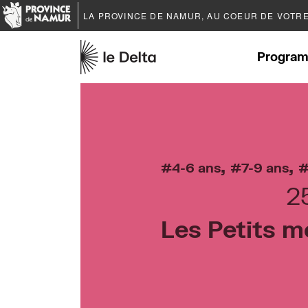
LA PROVINCE DE
NAMUR
, AU COEUR DE VOTR
Program
,
,
4-6 ans
7-9 ans
2
Les Petits m