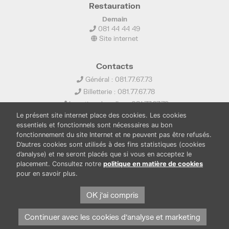
Restauration
Demain
081 44 44 49
Site internet
Contacts
Général : 081.77.67.73
Billetterie : 081.77.67.78
Location de salles : 081.77.67.79
Le présent site internet place des cookies. Les cookies
info@ledelta.be
essentiels et fonctionnels sont nécessaires au bon
fonctionnement du site Internet et ne peuvent pas être refusés.
D’autres cookies sont utilisés à des fins statistiques (cookies
d’analyse) et ne seront placés que si vous en acceptez le
placement. Consultez notre
politique en matière de cookies
pour en savoir plus.
PUBLICATIONS
LOCATION DE SALLES
PRESSE
BOUTIQUE
OK j'ai compris
FONDS THIRIONET
Continuer avec les cookies d'analyse et marketing