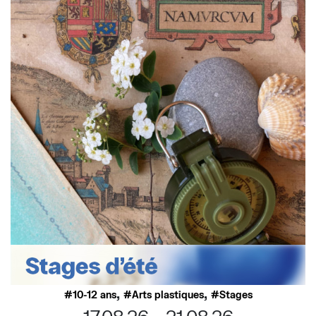
,
,
10-12 ans
Arts plastiques
Stages