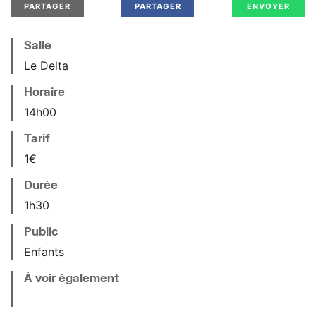
PARTAGER
PARTAGER
ENVOYER
Salle
Le Delta
Horaire
14
h
00
Tarif
1€
Durée
1h30
Public
Enfants
À voir également