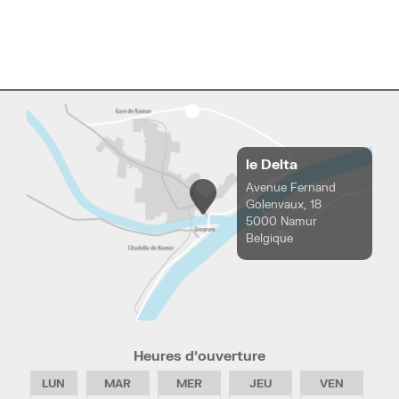
le Delta
Avenue Fernand
Golenvaux, 18
5000 Namur
Belgique
Heures d’ouverture
LUN
MAR
MER
JEU
VEN