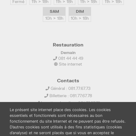
Fermé
11h > 18h
11h > 18h
11h > 18h
11h > 18h
SAM
DIM
10h > 18h
10h > 18h
Restauration
Demain
081 44 44 49
Site internet
Contacts
Général : 081.77.67.73
Billetterie : 081.77.67.78
Location de salles : 081.77.67.79
Le présent site internet place des cookies. Les cookies
info@ledelta.be
essentiels et fonctionnels sont nécessaires au bon
fonctionnement du site Internet et ne peuvent pas être refusés.
D’autres cookies sont utilisés à des fins statistiques (cookies
d’analyse) et ne seront placés que si vous en acceptez le