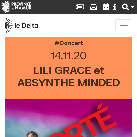
Concert
14.11.20
LILI GRACE et
ABSYNTHE MINDED