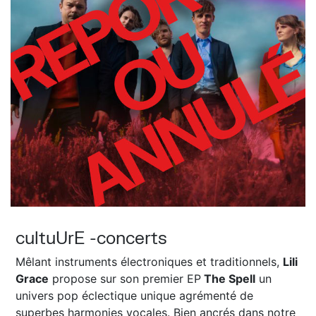
cultuUrE -concerts
Mêlant instruments électroniques et traditionnels,
Lili
Grace
propose sur son premier EP
The Spell
un
univers pop éclectique unique agrémenté de
superbes harmonies vocales. Bien ancrés dans notre