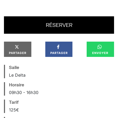
RÉSERVER
PARTAGER
PARTAGER
ENVOYER
Salle
Le Delta
Horaire
09
h
30
16
h
30
Tarif
125€