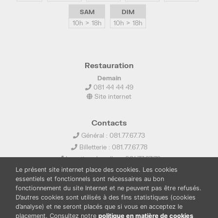
SAM
DIM
10h > 18h
10h > 18h
Restauration
Demain
081 44 44 49
Site internet
Contacts
Général : 081.77.67.73
Billetterie : 081.77.67.78
Location de salles : 081.77.67.79
Le présent site internet place des cookies. Les cookies
info@ledelta.be
essentiels et fonctionnels sont nécessaires au bon
fonctionnement du site Internet et ne peuvent pas être refusés.
D’autres cookies sont utilisés à des fins statistiques (cookies
d’analyse) et ne seront placés que si vous en acceptez le
placement. Consultez notre
politique en matière de cookies