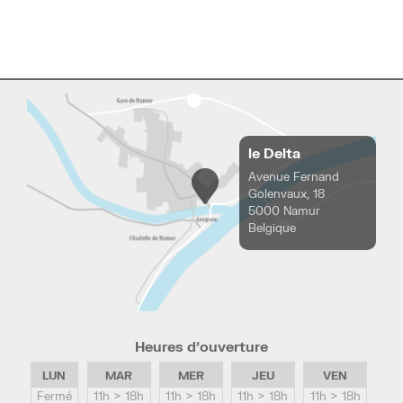
le Delta
Avenue Fernand
Golenvaux, 18
5000 Namur
Belgique
Heures d’ouverture
LUN
MAR
MER
JEU
VEN
Fermé
11h > 18h
11h > 18h
11h > 18h
11h > 18h