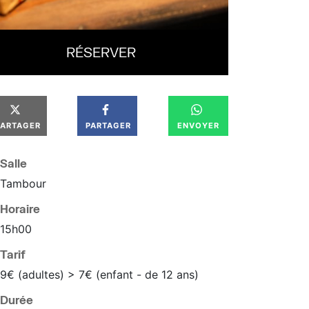
RÉSERVER
PARTAGER
PARTAGER
ENVOYER
Salle
Tambour
Horaire
15
h
00
Tarif
9€ (adultes) > 7€ (enfant - de 12 ans)
Durée