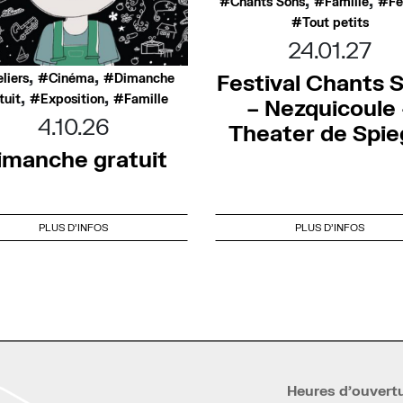
Chants Sons
Famille
Fe
Tout petits
24.01.27
,
,
Festival Chants 
eliers
Cinéma
Dimanche
,
,
tuit
Exposition
Famille
– Nezquicoule 
4.10.26
Theater de Spie
imanche gratuit
PLUS D'INFOS
PLUS D'INFOS
Heures d’ouvert