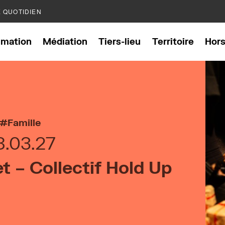
E QUOTIDIEN
mation
Médiation
Tiers-lieu
Territoire
Hor
Famille
8.03.27
t – Collectif Hold Up