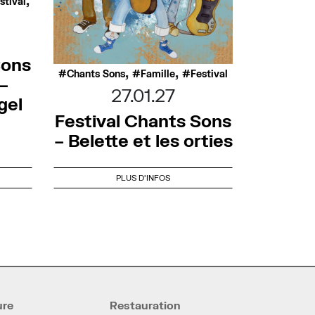
stival
Sons
,
,
Chants Sons
Famille
Festival
–
27.01.27
gel
Festival Chants Sons
– Belette et les orties
PLUS D'INFOS
ure
Restauration