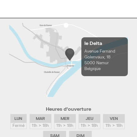
le Delta
Avenue Fernand
Golenvaux, 18
5000 Namur
Belgique
Heures d’ouverture
LUN
MAR
MER
JEU
VEN
Fermé
11h > 18h
11h > 18h
11h > 18h
11h > 18h
SAM
DIM