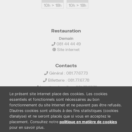
10h > 18h
10h > 18h
Restauration
Demain
081 44 44 49
Site internet
Contacts
Général : 081.77.67.73
Billetterie : 081.77.67.78
Location de salles : 081.77.67.79
Le présent site internet place des cookies. Les cookies
info@ledelta.be
essentiels et fonctionnels sont nécessaires au bon
fonctionnement du site Internet et ne peuvent pas être refusés.
D’autres cookies sont utilisés à des fins statistiques (cookies
d’analyse) et ne seront placés que si vous en acceptez le
placement. Consultez notre
politique en matière de cookies
pour en savoir plus.