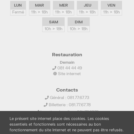
LUN
MAR
MER
JEU
VEN
Fermé
11h > 18h
11h > 18h
11h > 18h
11h > 18h
SAM
DIM
10h > 18h
10h > 18h
Restauration
Demain
081 44 44 49
Site internet
Contacts
Général : 081.77.67.73
Billetterie : 081.77.67.78
Location de salles : 081.77.67.79
Le présent site internet place des cookies. Les cookies
info@ledelta.be
essentiels et fonctionnels sont nécessaires au bon
fonctionnement du site Internet et ne peuvent pas être refusés.