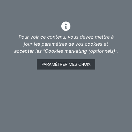
bénévole efficace, de consommatrice responsable,
de jardinier méticuleux, … alors qu’au boulot, en plus
du contrôle rigoureux de la pointeuse, nous sommes
fliqués par une armée de cadres improductifs et
réduits à l’état de travailleurs.euses sous tutelle ?
Pour voir ce contenu, vous devez mettre à
jour les paramètres de vos cookies et
C’est ce dont parle mon histoire de « petit chef » qui
accepter les "Cookies marketing (optionnels)".
tire quelques leçons de son parcours professionnel
pour abreuver les cadres intermédiaires soumis·e·s
PARAMÉTRER MES CHOIX
aux pressions de leur fonction.
Gestion, compétences, ressources humaines,
cravates, direction, autorité, leadership…
Une carte variée, digne de votre brasserie préférée.
Une conférence gesticulée et apéritive d’environ
1h20’ qui jette un regard oblique sur le monde du
travail et sa « libération ».