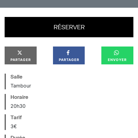
RÉSERVER
PARTAGER
PARTAGER
ENVOYER
Salle
Tambour
Horaire
20
h
30
Tarif
3€
Durée