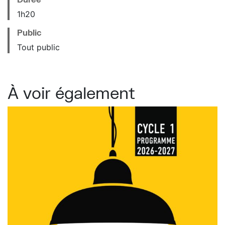
1h20
Public
Tout public
À voir également