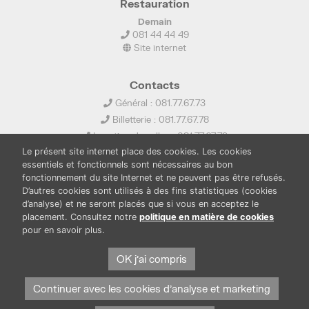
Restauration
Demain
081 44 44 49
Site internet
Contacts
Général : 081.77.67.73
Billetterie : 081.77.67.78
Location de salles : 081.77.67.79
Le présent site internet place des cookies. Les cookies
info@ledelta.be
essentiels et fonctionnels sont nécessaires au bon
fonctionnement du site Internet et ne peuvent pas être refusés.
D’autres cookies sont utilisés à des fins statistiques (cookies
d’analyse) et ne seront placés que si vous en acceptez le
placement. Consultez notre
politique en matière de cookies
pour en savoir plus.
PUBLICATIONS
LOCATION DE SALLES
PRESSE
BOUTIQUE
FONDS THIRIONET
OK j'ai compris
Continuer avec les cookies d'analyse et marketing