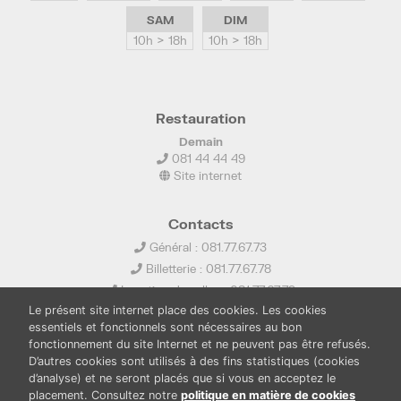
SAM
DIM
10h > 18h
10h > 18h
Restauration
Demain
081 44 44 49
Site internet
Contacts
Général : 081.77.67.73
Billetterie : 081.77.67.78
Location de salles : 081.77.67.79
Le présent site internet place des cookies. Les cookies
info@ledelta.be
essentiels et fonctionnels sont nécessaires au bon
fonctionnement du site Internet et ne peuvent pas être refusés.
D’autres cookies sont utilisés à des fins statistiques (cookies
d’analyse) et ne seront placés que si vous en acceptez le
placement. Consultez notre
politique en matière de cookies