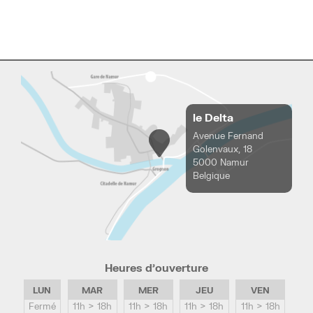
le Delta
Avenue Fernand
Golenvaux, 18
5000 Namur
Belgique
Heures d’ouverture
LUN
MAR
MER
JEU
VEN
Fermé
11h > 18h
11h > 18h
11h > 18h
11h > 18h