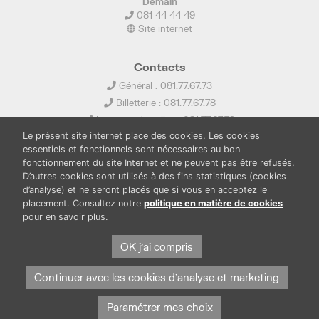
Demain
081 44 44 49
Site internet
Contacts
Général : 081.77.67.73
Billetterie : 081.77.67.78
Location de salles : 081.77.67.79
Le présent site internet place des cookies. Les cookies
info@ledelta.be
essentiels et fonctionnels sont nécessaires au bon
fonctionnement du site Internet et ne peuvent pas être refusés.
D’autres cookies sont utilisés à des fins statistiques (cookies
d’analyse) et ne seront placés que si vous en acceptez le
placement. Consultez notre
politique en matière de cookies
pour en savoir plus.
PUBLICATIONS
LOCATION DE SALLES
PRESSE
BOUTIQUE
OK j'ai compris
FONDS THIRIONET
Continuer avec les cookies d'analyse et marketing
Paramétrer mes choix
Protection des données et cookies
Mentions légales