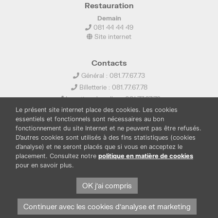
Restauration
Demain
081 44 44 49
Site internet
Contacts
Général : 081.77.67.73
Billetterie : 081.77.67.78
Location de salles : 081.77.67.79
Le présent site internet place des cookies. Les cookies
info@ledelta.be
essentiels et fonctionnels sont nécessaires au bon
fonctionnement du site Internet et ne peuvent pas être refusés.
D’autres cookies sont utilisés à des fins statistiques (cookies
d’analyse) et ne seront placés que si vous en acceptez le
placement. Consultez notre
politique en matière de cookies
pour en savoir plus.
PUBLICATIONS
LOCATION DE SALLES
OK j'ai compris
PRESSE
BOUTIQUE
FONDS THIRIONET
Continuer avec les cookies d'analyse et marketing