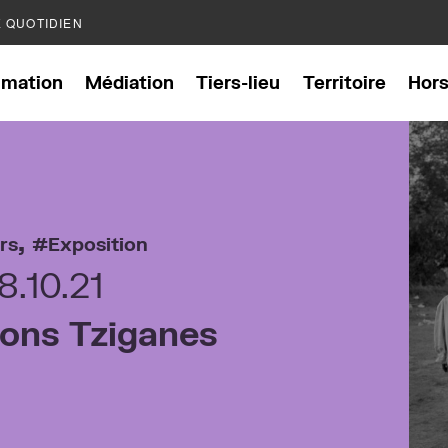
E QUOTIDIEN
mation
Médiation
Tiers-lieu
Territoire
Hor
,
ers
Exposition
8.10.21
ions Tziganes