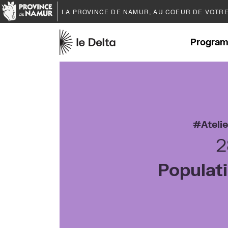
LA PROVINCE DE
NAMUR
, AU COEUR DE VOTR
Program
Ateli
2
Populat