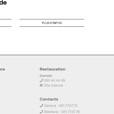
nde
PLUS D'INFOS
ure
Restauration
Demain
081 44 44 49
Site internet
Contacts
Général : 081.77.67.73
Billetterie : 081.77.67.78