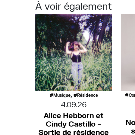
À voir également
,
Musique
Résidence
Co
4.09.26
Alice Hebborn et
No
Cindy Castillo –
s
Sortie de résidence