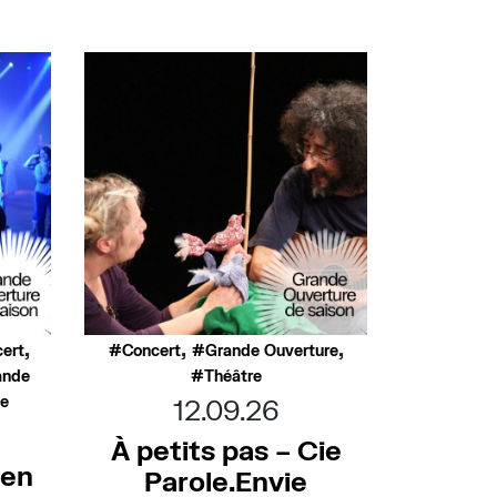
,
,
,
ert
Concert
Grande Ouverture
ande
Théâtre
ée
12.09.26
À petits pas – Cie
 en
Parole.Envie