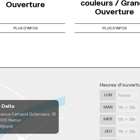
couleurs / Gra
Ouverture
Ouverture
PLUS D'INFOS
PLUS D'INFOS
Heures d’ouvert
LUN
Fermé
e Delta
MAR
11h > 18h
venue Fernand Golenvaux, 18
MER
11h > 18h
000 Namur
elgique
JEU
11h > 18h