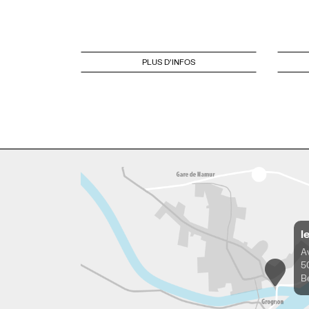
PLUS D'INFOS
l
A
5
B