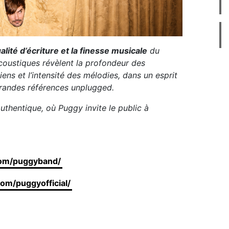
ualité d’écriture et la finesse musicale
du
coustiques révèlent la profondeur des
ens et l’intensité des mélodies, dans un esprit
grandes références unplugged.
thentique, où Puggy invite le public à
.
com/puggyband/
om/puggyofficial/