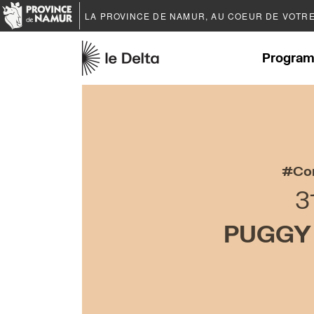
LA PROVINCE DE
NAMUR
, AU COEUR DE VOTR
Program
Co
3
PUGGY 