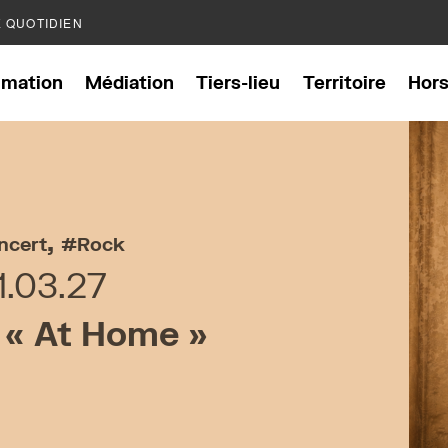
E QUOTIDIEN
mation
Médiation
Tiers-lieu
Territoire
Hor
,
ncert
Rock
1.03.27
« At Home »