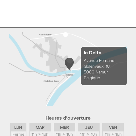
le Delta
Avenue Fernand
Golenvaux, 18
5000 Namur
Belgique
Heures d’ouverture
LUN
MAR
MER
JEU
VEN
Fermé
11h > 18h
11h > 18h
11h > 18h
11h > 18h