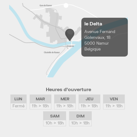
le Delta
Avenue Fernand
Golenvaux, 18
5000 Namur
Belgique
Heures d’ouverture
LUN
MAR
MER
JEU
VEN
Fermé
11h > 18h
11h > 18h
11h > 18h
11h > 18h
SAM
DIM
10h > 18h
10h > 18h