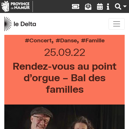
,
,
Concert
Danse
Famille
25.09.22
Rendez-vous au point
d’orgue – Bal des
familles