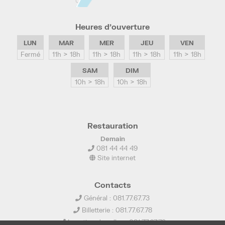
Heures d’ouverture
LUN
MAR
MER
JEU
VEN
Fermé
11h > 18h
11h > 18h
11h > 18h
11h > 18h
SAM
DIM
10h > 18h
10h > 18h
Restauration
Demain
081 44 44 49
Site internet
Contacts
Général : 081.77.67.73
Billetterie : 081.77.67.78
Location de salles : 081.77.67.79