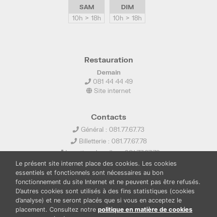
SAM
DIM
10h > 18h
10h > 18h
Restauration
Demain
081 44 44 49
Site internet
Contacts
Général : 081.77.67.73
Billetterie : 081.77.67.78
Location de salles : 081.77.67.79
Le présent site internet place des cookies. Les cookies
info@ledelta.be
essentiels et fonctionnels sont nécessaires au bon
fonctionnement du site Internet et ne peuvent pas être refusés.
D’autres cookies sont utilisés à des fins statistiques (cookies
d’analyse) et ne seront placés que si vous en acceptez le
placement. Consultez notre
politique en matière de cookies