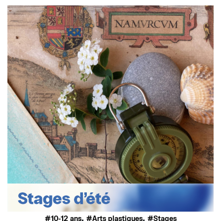
,
,
10-12 ans
Arts plastiques
Stages