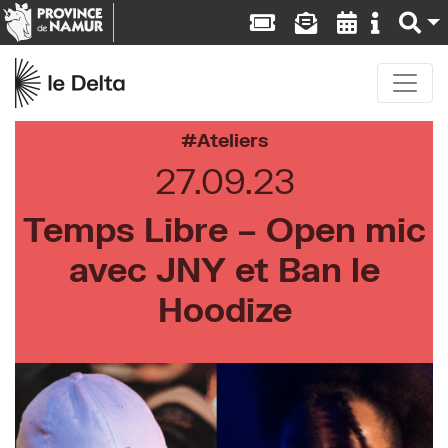
Ateliers
27.09.23
Temps Libre – Open mic
avec JNY et Ban le
Hoodize